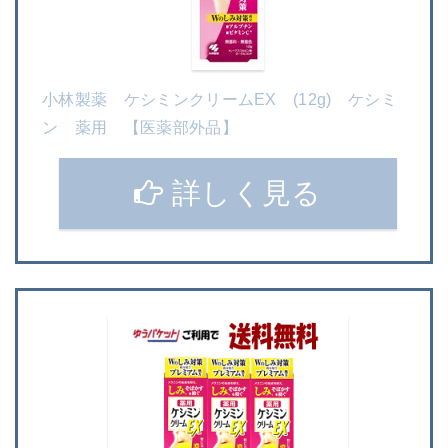
小林製薬 ケシミンクリームEX (12g) ケシミ
ン 薬用 【医薬部外品】
詳しく見る