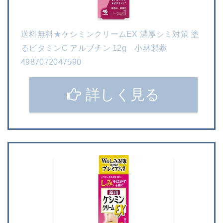
送料無料★ケシミンクリームEX 濃厚シミ対策 塗
るビタミンC アルブチン 12g 小林製薬
4987072047590
詳しく見る